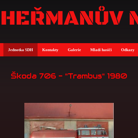
 HEŘMANŮV 
Jednotka SDH
Kontakty
Galerie
Mladí hasiči
Odkazy
Škoda 706 - "Trambus" 1980