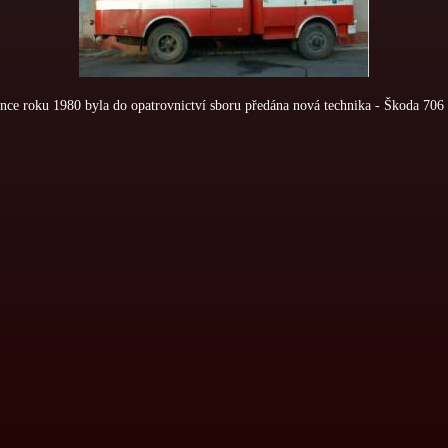
ince roku 1980 byla do opatrovnictví sboru předána nová technika - Škoda 706