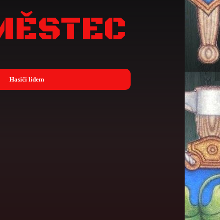
MĚSTEC
Hasiči lidem