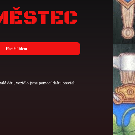
MĚSTEC
Hasiči lidem
alé děti, vozidlo jsme pomocí drátu otevřeli