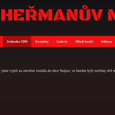
 HEŘMANŮV 
Jednotka SDH
Kontakty
Galerie
Mladí hasiči
Odkazy
r jsme vyjeli na otevření vozidla do obce Stojice, ve kterém byly zavřeny dvě m